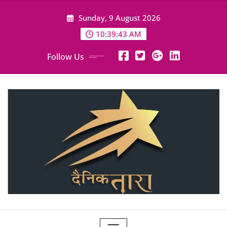
Skip
Sunday, 9 August 2026
to
content
10:39:45 AM
Follow Us