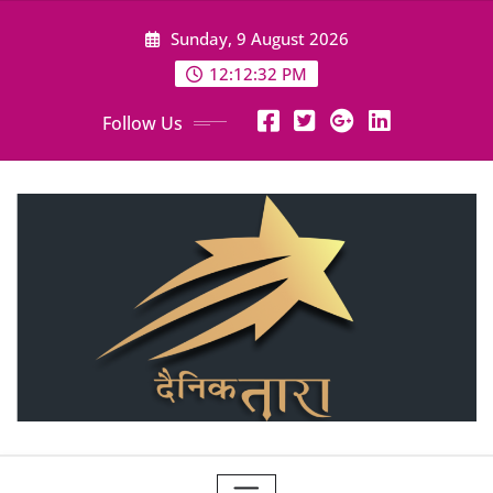
Skip
Sunday, 9 August 2026
to
content
12:12:34 PM
Follow Us