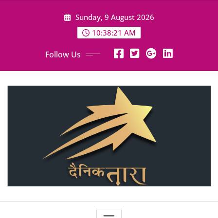
Skip
Sunday, 9 August 2026
to
content
10:38:22 AM
Follow Us