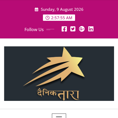
Skip
Sunday, 9 August 2026
to
content
2:57:57 AM
Follow Us