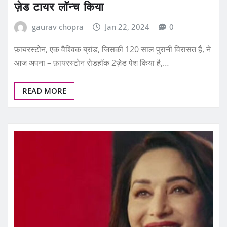
ज़ेड टायर लॉन्च किया
gaurav chopra
Jan 22, 2024
0
फ़ायरस्टोन, एक वैश्विक ब्रांड, जिसकी 120 साल पुरानी विरासत है, ने
आज अपना – फ़ायरस्टोन रोडहॉक 2ज़ेड पेश किया है,…
READ MORE