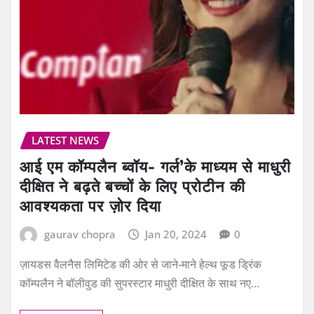
LATEST NEWS
आई एम कॉम्पलैन ब्वॉय- गर्ल’के माध्यम से माधुरी
दीक्षित ने बढ़ते बच्चों के लिए प्रोटीन की
आवश्यकता पर ज़ोर दिया
gaurav chopra
Jan 20, 2024
0
ज़ायडस वैलनैस लिमिटेड की ओर से जाने-माने हेल्थ फूड ड्रिंक
कॉम्पलैन ने बॉलीवुड की सुपरस्टार माधुरी दीक्षित के साथ नए…